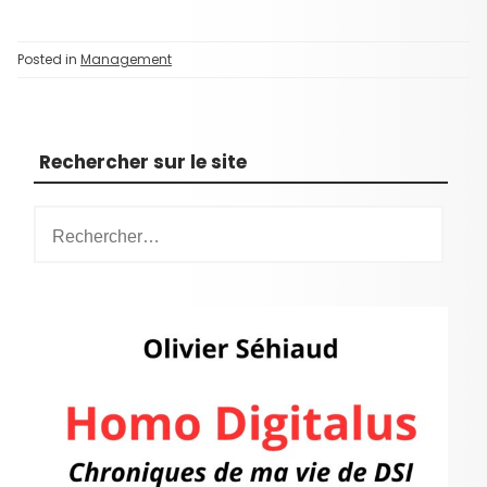
Posted in
Management
Rechercher sur le site
R
e
c
h
e
r
c
h
e
r