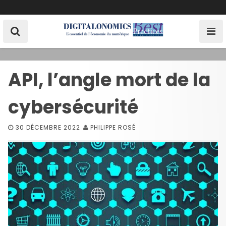
S
k
i
p
t
o
API, l’angle mort de la
c
o
cybersécurité
n
t
e
30 DÉCEMBRE 2022
PHILIPPE ROSÉ
n
t