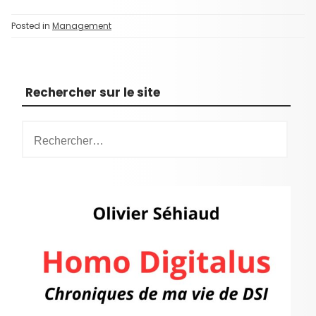
Posted in
Management
Rechercher sur le site
R
e
c
h
e
r
c
h
e
r
: