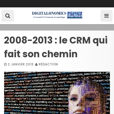
S
k
i
p
t
o
2008-2013 : le CRM qui
c
o
fait son chemin
n
t
e
2 JANVIER 2013
RÉDACTION
n
t