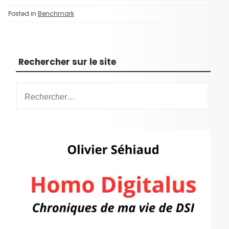
Posted in
Benchmark
Rechercher sur le site
R
e
c
h
e
r
c
h
e
r
: