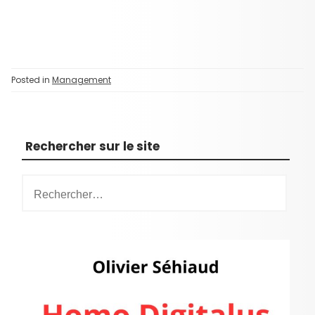
Posted in
Management
Rechercher sur le site
R
e
c
h
e
r
c
h