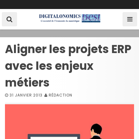
S
k
i
p
t
o
Aligner les projets ERP
c
o
avec les enjeux
n
t
e
métiers
n
t
31 JANVIER 2013
RÉDACTION