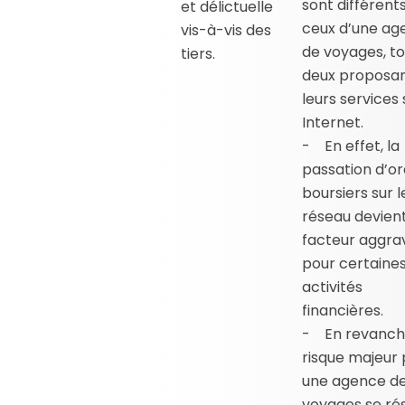
sont différent
et délictuelle
ceux d’une ag
vis-à-vis des
de voyages, t
tiers.
deux proposa
leurs services 
Internet.
- En effet, la
passation d’o
boursiers sur l
réseau devien
facteur aggra
pour certaine
activités
financières.
- En revanche
risque majeur
une agence d
voyages se r