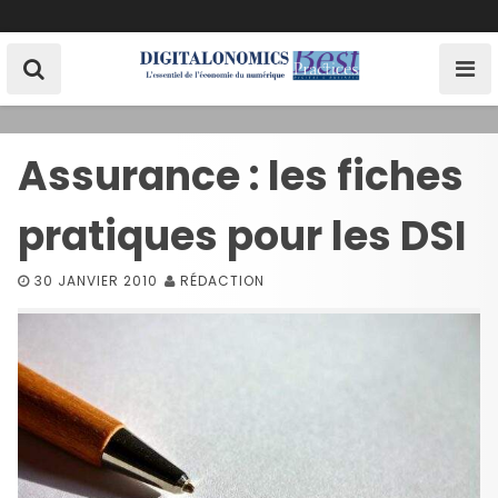
S
k
i
p
t
o
Assurance : les fiches
c
o
pratiques pour les DSI
n
t
e
30 JANVIER 2010
RÉDACTION
n
t