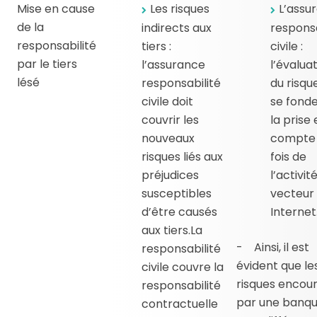
Mise en cause
Les risques
L’assu
de la
indirects aux
responsa
responsabilité
tiers :
civile :
par le tiers
l’assurance
l’évalua
lésé
responsabilité
du risqu
civile doit
se fonde
couvrir les
la prise
nouveaux
compte 
risques liés aux
fois de
préjudices
l’activit
susceptibles
vecteur
d’être causés
Internet
aux tiers.La
- Ainsi, il est
responsabilité
évident que le
civile couvre la
risques encou
responsabilité
par une banq
contractuelle