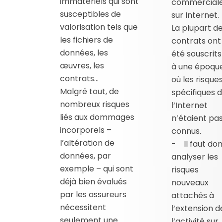
immatériels qui sont
commercial
susceptibles de
sur Internet.
valorisation tels que
La plupart d
les fichiers de
contrats ont
données, les
été souscrits
œuvres, les
à une époqu
contrats…
où les risque
Malgré tout, de
spécifiques 
nombreux risques
l’Internet
liés aux dommages
n’étaient pa
incorporels –
connus.
l’altération de
- Il faut do
données, par
analyser les
exemple – qui sont
risques
déjà bien évalués
nouveaux
par les assureurs
attachés à
nécessitent
l’extension d
seulement une
l’activité sur