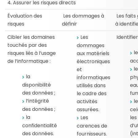
4. Assurer les risques directs
Évaluation des
Les dommages à
Les faits
risques
définir
à identifi
Cibler les domaines
Les
Identifier
touchés par des
dommages
l
risques liés à l’usage
aux matériels
acc
de l’informatique :
électroniques
l
et
la
phy
informatiques
disponibilité
eau
utilisés dans
des données ;
fum
le cadre des
l’intégrité
le
activités
des données ;
assurées.
ce
la
Les
les
confidentialité
d’u
carences de
des données.
(in
fournisseurs.