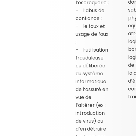
don
l’escroquerie ;
sa
- l’abus de
phy
confiance ;
équ
- le faux et
at
usage de faux
log
;
bo
- l’utilisation
log
frauduleuse
de 
ou délibérée
la 
du système
d’
informatique
con
de l’assuré en
fr
vue de
l’altérer (ex :
introduction
de virus) ou
d’en détruire