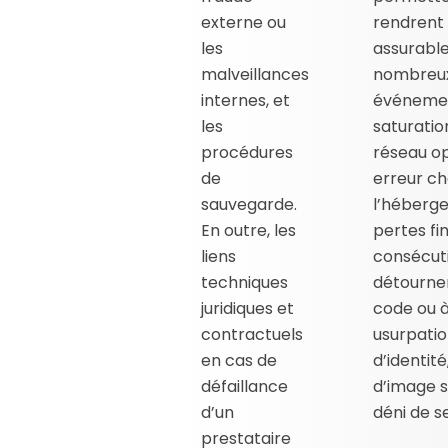
externe ou
rendrent 
les
assurable
malveillances
nombreu
internes, et
événemen
les
saturatio
procédures
réseau o
de
erreur c
sauvegarde.
l’héberge
En outre, les
pertes fi
liens
consécuti
techniques
détourne
juridiques et
code ou 
contractuels
usurpati
en cas de
d’identité
défaillance
d’image s
d’un
déni de s
prestataire