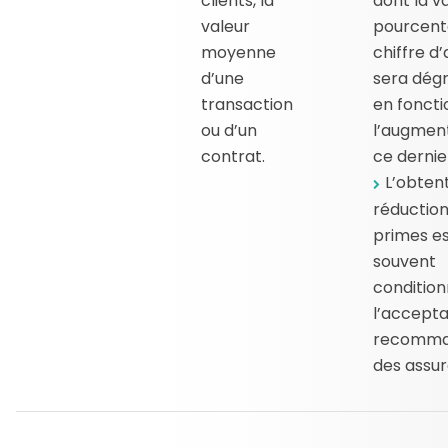
clients, la
dont la v
valeur
pourcent
moyenne
chiffre d’
d’une
sera dégr
transaction
en foncti
ou d’un
l’augmen
contrat.
ce dernie
L’obten
réduction
primes e
souvent
conditio
l’accepta
recomma
des assur