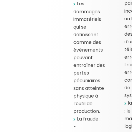
pa
Les
inc
dommages
un 
immatériels
err
qui se
des
définissent
d’u
comme des
tél
événements
err
pouvant
tra
entraîner des
err
pertes
con
pécuniaires
de 
sans atteinte
sys
physique à
l
l’outil de
: l
production.
mat
La fraude :
log
-