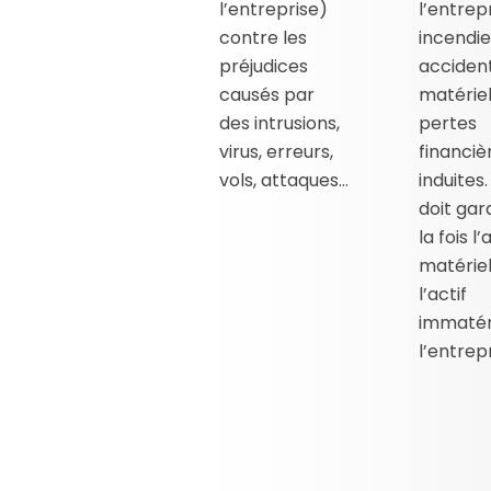
l’entreprise)
l’entrepr
contre les
incendie
préjudices
acciden
causés par
matériel
des intrusions,
pertes
virus, erreurs,
financiè
vols, attaques…
induites.
doit gar
la fois l’
matériel
l’actif
immatér
l’entrepr