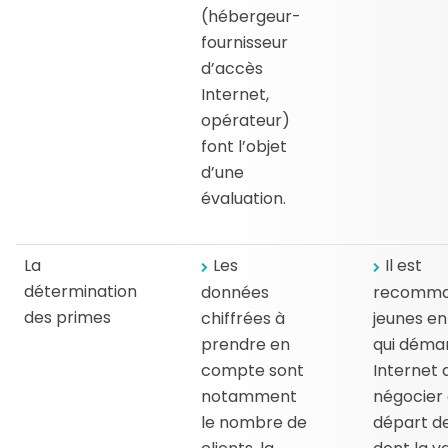
(hébergeur-
fournisseur
d’accès
Internet,
opérateur)
font l’objet
d’une
évaluation.
La
Les
Il est
détermination
données
recomma
des primes
chiffrées à
jeunes en
prendre en
qui démar
compte sont
Internet 
notamment
négocier 
le nombre de
départ d