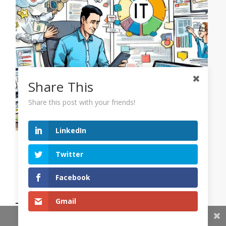
Share This
Share this post with your friends!
LinkedIn
Twitter
Facebook
La vie quotidienne (palpitante) d’un DSI
Gmail
Share This
Olivier Séhiaud, DSI depuis plus de vingt ans