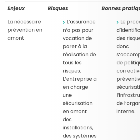
Enjeux
Risques
Bonnes pratiq
La nécessaire
L’assurance
Le proc
prévention en
n’a pas pour
d’identifi
amont
vocation de
des risqu
parer à la
donc
réalisation de
s’accom
tous les
de politi
risques.
correctiv
L’entreprise a
préventi
en charge
sécurisat
une
l’infrastr
sécurisation
de l’orga
en amont
interne.
des
installations,
des systèmes