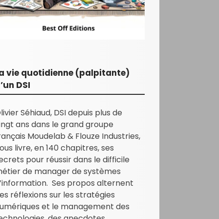
a vie quotidienne (palpitante)
’un DSI
livier Séhiaud, DSI depuis plus de
ingt ans dans le grand groupe
rançais Moudelab & Flouze Industries,
ous livre, en 140 chapitres, ses
ecrets pour réussir dans le difficile
étier de manager de systèmes
’information. Ses propos alternent
es réflexions sur les stratégies
umériques et le management des
echnologies, des anecdotes