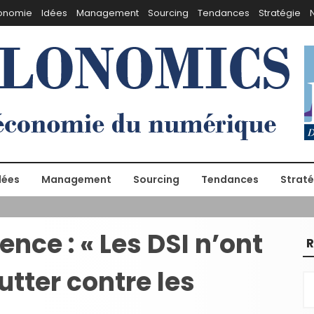
onomie
Idées
Management
Sourcing
Tendances
Stratégie
dées
Management
Sourcing
Tendances
Straté
ence : « Les DSI n’ont
R
utter contre les
R
e
c