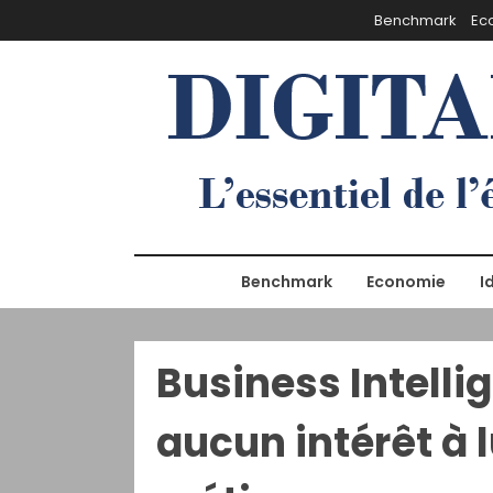
S
Benchmark
Ec
k
i
p
t
o
c
o
n
t
e
Benchmark
Economie
I
n
t
Business Intellig
aucun intérêt à l