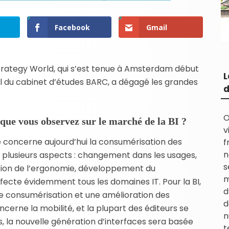
Facebook
Gmail
oStrategy World, qui s’est tenue à Amsterdam début
L
ral du cabinet d’études BARC, a dégagé les grandes
d
O
que vous observez sur le marché de la BI ?
v
oncerne aujourd’hui la consumérisation des
f
n
êt plusieurs aspects : changement dans les usages,
s
tion de l’ergonomie, développement du
m
ffecte évidemment tous les domaines IT. Pour la BI,
d
ne consumérisation et une amélioration des
d
erne la mobilité, et la plupart des éditeurs se
n
s, la nouvelle génération d’interfaces sera basée
t