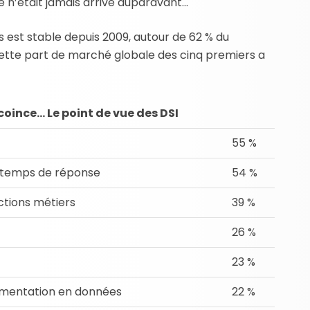
Ce n’était jamais arrivé auparavant…
rs est stable depuis 2009, autour de 62 % du
cette part de marché globale des cinq premiers a
coince… Le point de vue des DSI
55 %
 temps de réponse
54 %
ections métiers
39 %
26 %
23 %
imentation en données
22 %