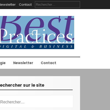
R
Newsletter
Contact
e
c
h
e
r
c
h
e
r
:
gie
Newsletter
Contact
echercher sur le site