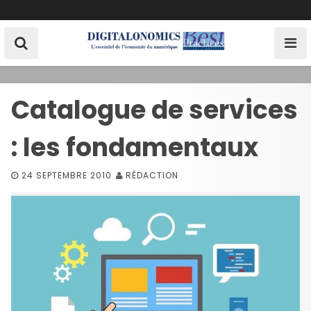
S
k
i
p
t
o
Catalogue de services
c
o
: les fondamentaux
n
t
e
24 SEPTEMBRE 2010
RÉDACTION
n
t