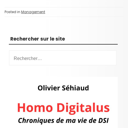
Posted in
Management
Rechercher sur le site
R
e
c
h
e
r
c
h
e
r