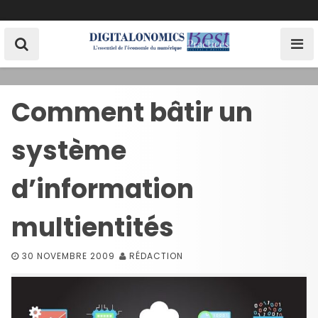
S
k
i
p
t
o
Comment bâtir un
c
o
système
n
t
e
d’information
n
t
multientités
30 NOVEMBRE 2009
RÉDACTION