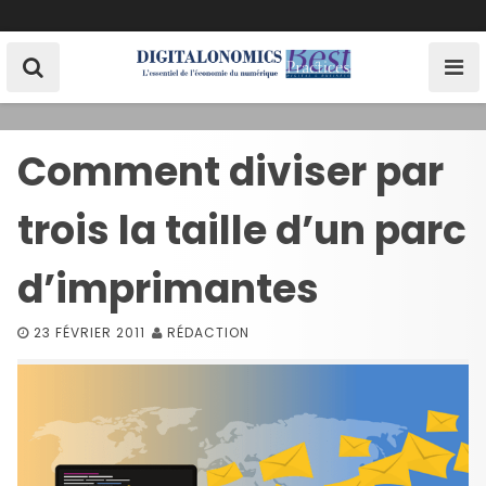
S
k
i
p
t
o
Comment diviser par
c
o
trois la taille d’un parc
n
t
e
d’imprimantes
n
t
23 FÉVRIER 2011
RÉDACTION