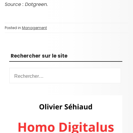
Source : Dotgreen.
Posted in
Management
Rechercher sur le site
R
e
c
h
e
r
c
h
e