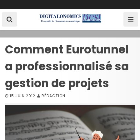
S
k
i
p
t
o
Comment Eurotunnel
c
o
a professionnalisé sa
n
t
e
gestion de projets
n
t
15 JUIN 2012
RÉDACTION