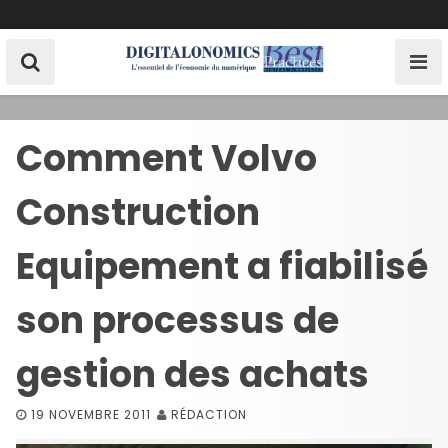
S
k
i
p
t
o
Comment Volvo
c
o
Construction
n
t
e
Equipement a fiabilisé
n
t
son processus de
gestion des achats
19 NOVEMBRE 2011
RÉDACTION