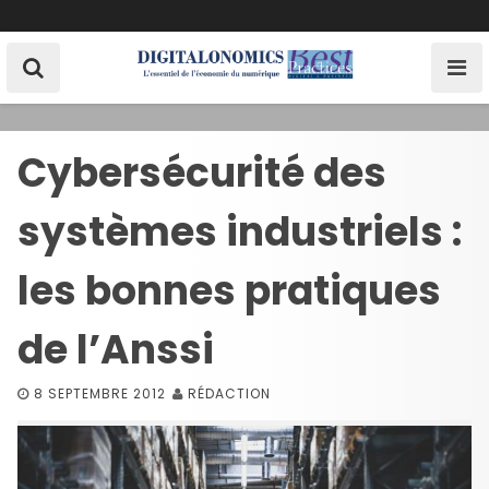
S
k
i
p
t
o
Cybersécurité des
c
o
systèmes industriels :
n
t
e
les bonnes pratiques
n
t
de l’Anssi
8 SEPTEMBRE 2012
RÉDACTION