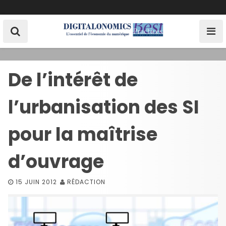
S
k
i
p
t
o
De l’intérêt de
c
o
l’urbanisation des SI
n
t
e
pour la maîtrise
n
t
d’ouvrage
15 JUIN 2012
RÉDACTION