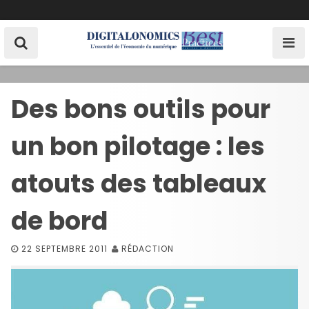
S
k
i
p
t
o
Des bons outils pour
c
o
un bon pilotage : les
n
t
e
atouts des tableaux
n
t
de bord
22 SEPTEMBRE 2011
RÉDACTION