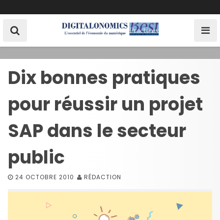
S
k
i
p
t
o
Dix bonnes pratiques
c
o
pour réussir un projet
n
t
e
SAP dans le secteur
n
t
public
24 OCTOBRE 2010
RÉDACTION