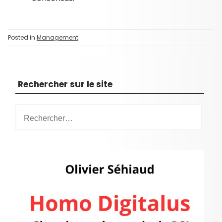
Posted in
Management
Rechercher sur le site
R
e
c
h
e
r
c
h
e
r