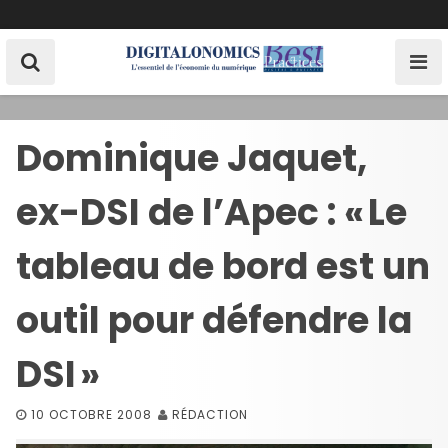
S
k
i
p
t
o
Dominique Jaquet,
c
o
ex-DSI de l’Apec : « Le
n
t
e
tableau de bord est un
n
t
outil pour défendre la
DSI »
10 OCTOBRE 2008
RÉDACTION