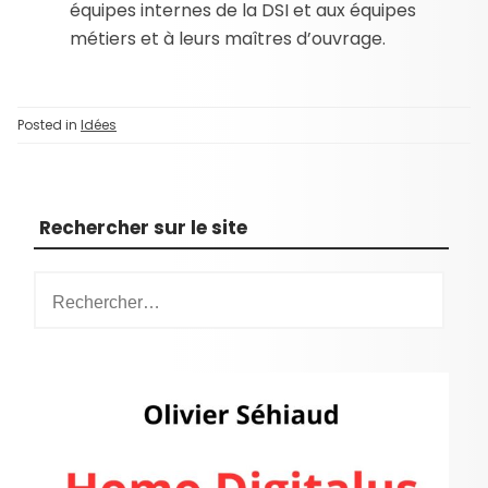
équipes internes de la DSI et aux équipes
métiers et à leurs maîtres d’ouvrage.
Posted in
Idées
Rechercher sur le site
R
e
c
h
e
r
c
h