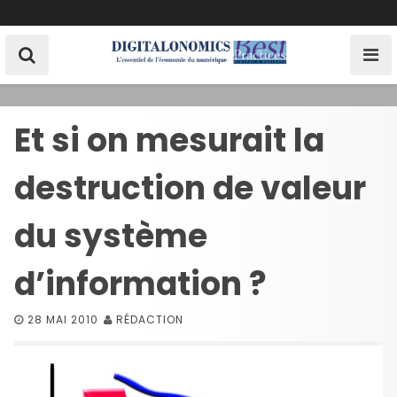
S
k
i
p
t
o
Et si on mesurait la
c
o
destruction de valeur
n
t
e
du système
n
t
d’information ?
28 MAI 2010
RÉDACTION