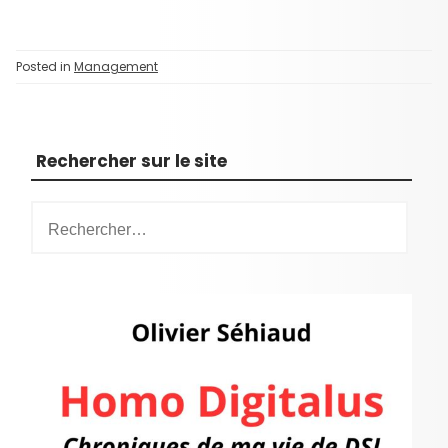
Posted in
Management
Rechercher sur le site
R
e
c
h
e
r
c
h
e
r