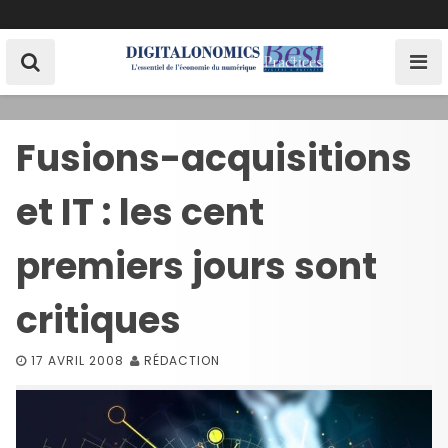
S
k
i
p
t
o
Fusions-acquisitions
c
o
et IT : les cent
n
t
e
premiers jours sont
n
t
critiques
17 AVRIL 2008
RÉDACTION