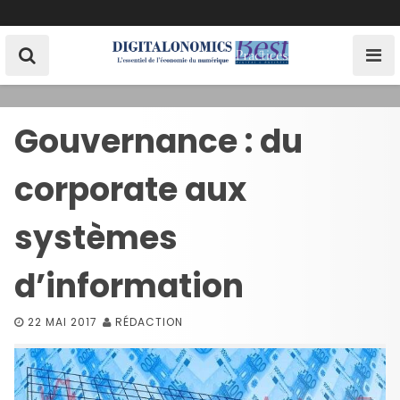
S
k
i
p
t
o
Gouvernance : du
c
o
corporate aux
n
t
e
systèmes
n
t
d’information
22 MAI 2017
RÉDACTION