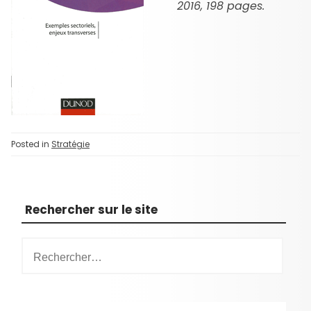
2016, 198 pages.
Posted in
Stratégie
Rechercher sur le site
R
e
c
h