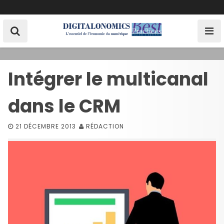
S
k
i
p
t
o
Intégrer le multicanal
c
o
dans le CRM
n
t
e
21 DÉCEMBRE 2013
RÉDACTION
n
t