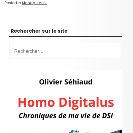
Posted in
Management
Rechercher sur le site
R
e
c
h
e
r
c
h
e
r
: