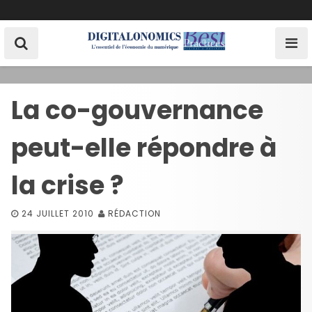
S
k
i
p
t
o
La co-gouvernance
c
o
peut-elle répondre à
n
t
e
la crise ?
n
t
24 JUILLET 2010
RÉDACTION