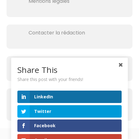
Mentions légales
Contacter la rédaction
Share This
Share this post with your friends!
RECHERCHER SUR LE SITE
LinkedIn
R
Twitter
e
c
Facebook
h
(c) Digitalonomics 2002-2022 - La reproduction non