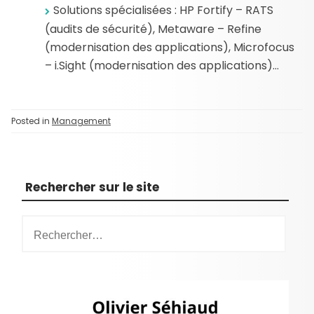
Solutions spécialisées : HP Fortify – RATS
(audits de sécurité), Metaware – Refine
(modernisation des applications), Microfocus
– i.Sight (modernisation des applications)…
Posted in
Management
Rechercher sur le site
R
e
c
h
e
r