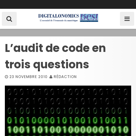
S
k
i
p
t
o
L’audit de code en
c
o
trois questions
n
t
e
23 NOVEMBRE 2010
RÉDACTION
n
t