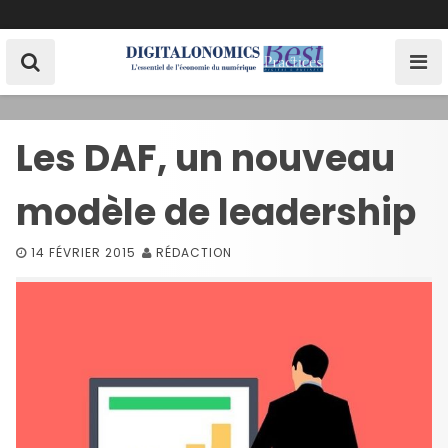
S
k
i
p
t
o
Les DAF, un nouveau
c
o
modèle de leadership
n
t
e
14 FÉVRIER 2015
RÉDACTION
n
t