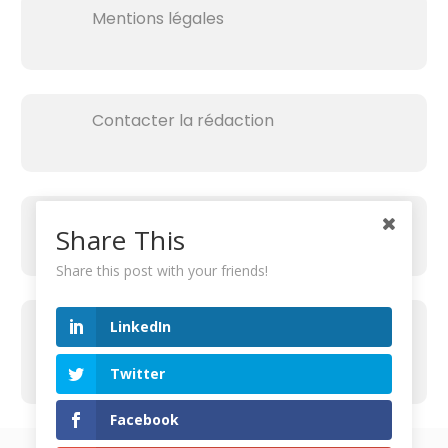
Mentions légales
Contacter la rédaction
Share This
Share this post with your friends!
RECHERCHER SUR LE SITE
LinkedIn
R
Twitter
e
c
Facebook
h