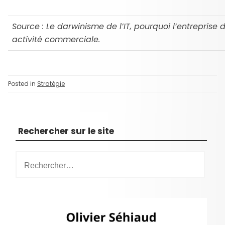
Source : Le darwinisme de l’IT, pourquoi l’entrepris
activité commerciale.
Posted in
Stratégie
Rechercher sur le site
R
e
c
h
e
r