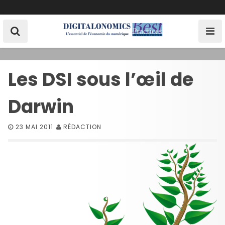
S
k
i
p
t
o
Les DSI sous l’œil de
c
o
Darwin
n
t
e
23 MAI 2011
RÉDACTION
n
t