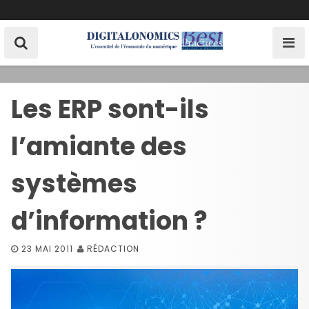
S
k
i
p
t
o
Les ERP sont-ils
c
o
l’amiante des
n
t
e
systèmes
n
t
d’information ?
23 MAI 2011
RÉDACTION