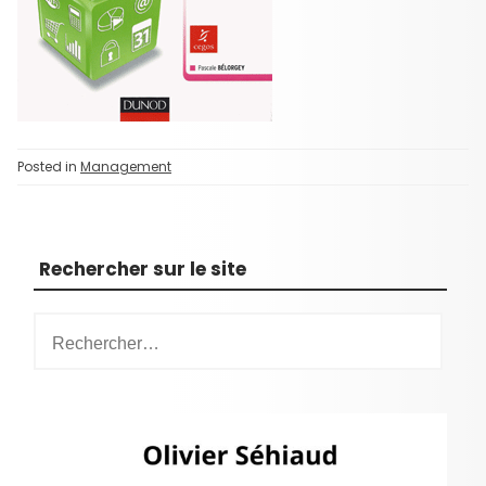
Posted in
Management
Rechercher sur le site
R
e
c
h
e
r
c