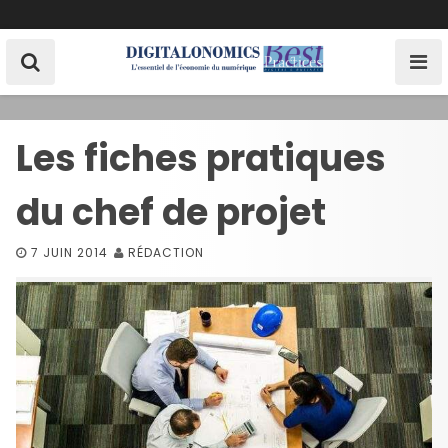
S
k
i
p
t
o
Les fiches pratiques
c
o
du chef de projet
n
t
e
7 JUIN 2014
RÉDACTION
n
t