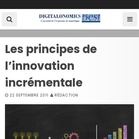
S
k
i
p
t
o
Les principes de
c
o
l’innovation
n
t
e
incrémentale
n
t
22 SEPTEMBRE 2011
RÉDACTION