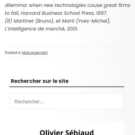
dilemma: when new technologies cause great firms
to fail, Harvard Business School Press, 1997.
(8) Martinet (Bruno), et Marti (Yves-Michel),
L’intelligence de marché, 2001.
Posted in
Management
Rechercher sur le site
R
e
c
h
e
r