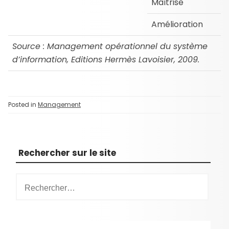
Maîtrise
Amélioration
Source : Management opérationnel du système
d’information, Editions Hermès Lavoisier, 2009.
Posted in
Management
Rechercher sur le site
R
e
c
h
e