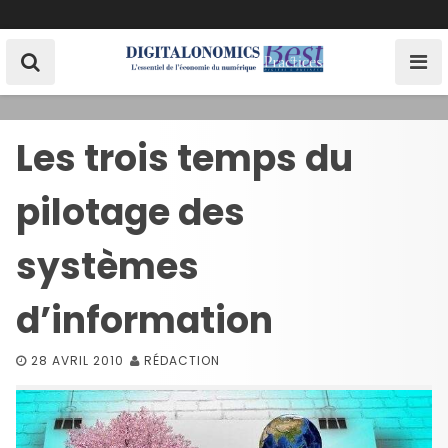
S
k
i
p
t
o
Les trois temps du
c
o
pilotage des
n
t
e
systèmes
n
t
d’information
28 AVRIL 2010
RÉDACTION