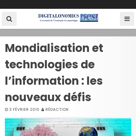
S
k
i
p
t
o
Mondialisation et
c
o
technologies de
n
t
e
l’information : les
n
t
nouveaux défis
3 FÉVRIER 2010
RÉDACTION