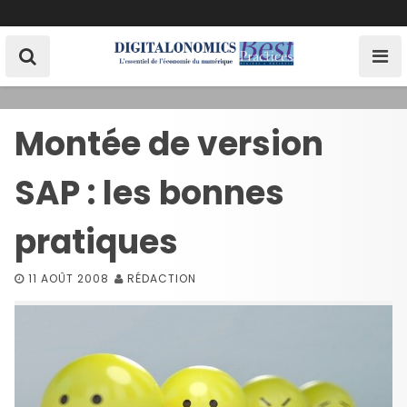
S
k
i
p
t
o
Montée de version
c
o
SAP : les bonnes
n
t
e
pratiques
n
t
11 AOÛT 2008
RÉDACTION