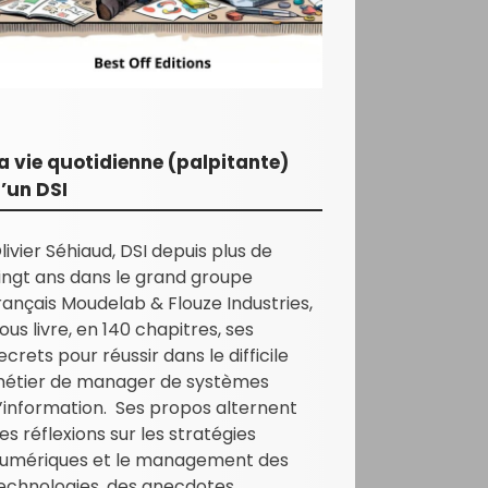
a vie quotidienne (palpitante)
’un DSI
livier Séhiaud, DSI depuis plus de
ingt ans dans le grand groupe
rançais Moudelab & Flouze Industries,
ous livre, en 140 chapitres, ses
ecrets pour réussir dans le difficile
étier de manager de systèmes
’information. Ses propos alternent
es réflexions sur les stratégies
umériques et le management des
echnologies, des anecdotes