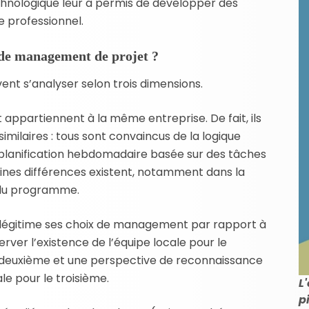
nologique leur a permis de développer des
 professionnel.
 de management de projet ?
ent s’analyser selon trois dimensions.
et appartiennent à la même entreprise. De fait, ils
imilaires : tous sont convaincus de la logique
ne planification hebdomadaire basée sur des tâches
nes différences existent, notamment dans la
 du programme.
t légitime ses choix de management par rapport à
server l’existence de l’équipe locale pour le
le deuxième et une perspective de reconnaissance
e pour le troisième.
L
p