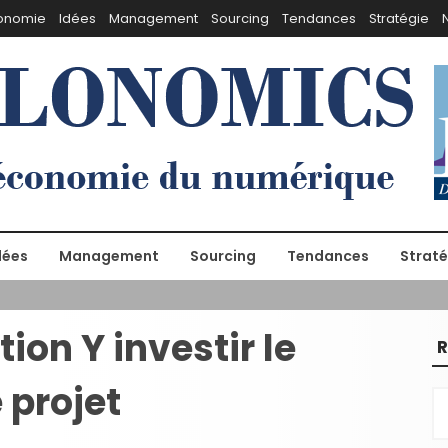
onomie
Idées
Management
Sourcing
Tendances
Stratégie
dées
Management
Sourcing
Tendances
Straté
ion Y investir le
R
projet
R
e
c