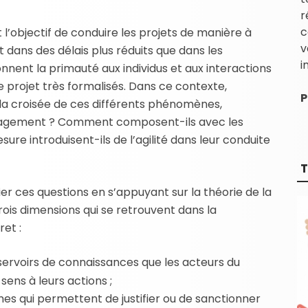
r
c
 l’objectif de conduire les projets de manière à
v
ut dans des délais plus réduits que dans les
i
nent la primauté aux individus et aux interactions
e projet très formalisés. Dans ce contexte,
P
 la croisée de ces différents phénomènes,
anagement ? Comment composent-ils avec les
ure introduisent-ils de l’agilité dans leur conduite
T
ier ces questions en s’appuyant sur la théorie de la
trois dimensions qui se retrouvent dans la
et :
réservoirs de connaissances que les acteurs du
ens à leurs actions ;
mes qui permettent de justifier ou de sanctionner