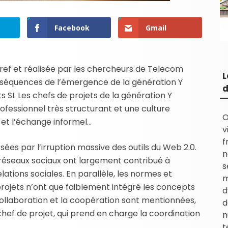
Facebook
Gmail
ref et réalisée par les chercheurs de Telecom
L
séquences de l’émergence de la génération Y
d
s SI. Les chefs de projets de la génération Y
essionnel très structurant et une culture
O
if et l’échange informel…
v
f
sées par l’irruption massive des outils du Web 2.0.
n
t réseaux sociaux ont largement contribué à
s
ations sociales. En parallèle, les normes et
m
projets n’ont que faiblement intégré les concepts
d
 collaboration et la coopération sont mentionnées,
d
 chef de projet, qui prend en charge la coordination
n
t