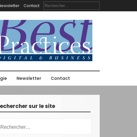
R
Newsletter
Contact
e
c
h
e
r
c
h
e
r
:
gie
Newsletter
Contact
echercher sur le site