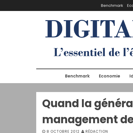
S
Benchmark
Ec
k
i
p
t
o
c
o
n
t
e
Benchmark
Economie
I
n
t
Quand la générat
management de 
8 OCTOBRE 2012
RÉDACTION