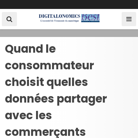
S
k
i
p
t
o
Quand le
c
o
consommateur
n
t
e
choisit quelles
n
t
données partager
avec les
commerçants