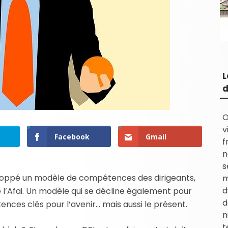
L
d
O
v
Facebook
Gmail
f
n
s
eloppé un modèle de compétences des dirigeants,
m
d
l’Afai. Un modèle qui se décline également pour
d
nces clés pour l’avenir… mais aussi le présent.
n
t