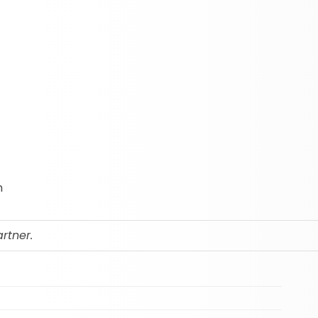
n
rtner.