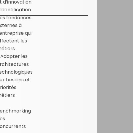
t d’innovation
Identification
es tendances
xternes à
’entreprise qui
ffectent les
étiers
Adapter les
rchitectures
echnologiques
ux besoins et
riorités
étiers
enchmarking
es
oncurrents