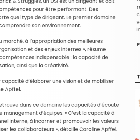
rick & Struggles, un DSI est un dirigeant et doit
r
compétences pour être performant. Des
c
rte quel type de dirigeant. Le premier domaine
v
de comprendre son environnement.
i
 marché, à l’appropriation des meilleures
P
rganisation et des enjeux internes », résume
compétences indispensable : la capacité de
tion, ainsi que la créativité.
T
 capacité d’élaborer une vision et de mobiliser
e Apffel.
 retrouve dans ce domaine les capacités d’écoute
e management d’équipes. « C’est la capacité à
nel interne, à incarner et promouvoir les valeurs
ser les collaborateurs », détaille Caroline Apffel.