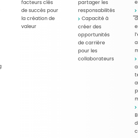
e
facteurs clés
partager les
e
de succès pour
responsabilités
la création de
Capacité à
d
valeur
e
créer des
l
opportunités
a
de carrière
m
pour les
collaborateurs
g
a
t
a
p
m
B
d
c