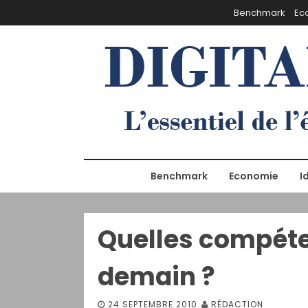
S
Benchmark
Ec
k
i
p
t
o
c
o
n
t
e
Benchmark
Economie
I
n
t
Quelles compéte
demain ?
24 SEPTEMBRE 2010
RÉDACTION