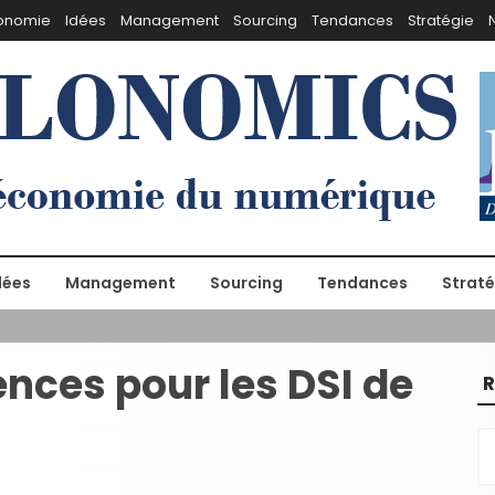
onomie
Idées
Management
Sourcing
Tendances
Stratégie
dées
Management
Sourcing
Tendances
Straté
nces pour les DSI de
R
R
e
c