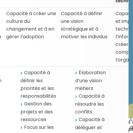
techno
Capacité à créer une
Capacité à définir
Capacit
culture du
une vision
et impl
changement et à en
stratégique et à
technol
à
gérer l’adoption
motiver les individus
l’infor
créer 
compéti
l’organ
Capacité à
Élaboration
n
définir les
d’une vision
s
priorités et les
métiers
p
responsabilités
Capacité à
p
Gestion des
l
résoudre les
m
projets et des
conflits
ressources
Capacité à
L
Focus sur les
d
déléguer et
p