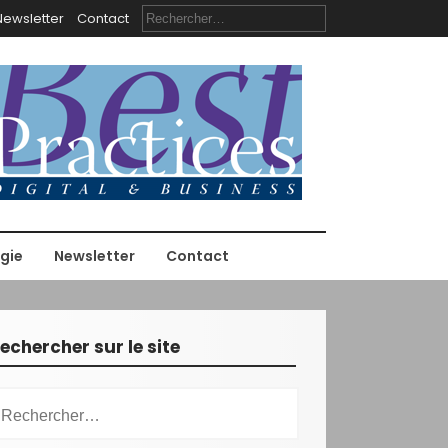
R
Newsletter
Contact
e
c
h
e
r
c
h
e
r
:
gie
Newsletter
Contact
echercher sur le site