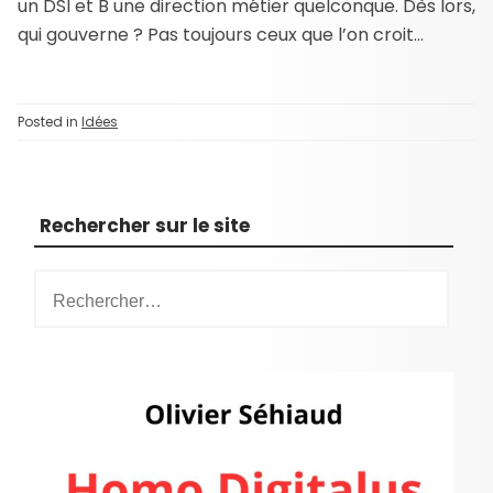
un DSI et B une direction métier quelconque. Dès lors,
qui gouverne ? Pas toujours ceux que l’on croit…
Posted in
Idées
Rechercher sur le site
R
e
c
h
e
r
c
h