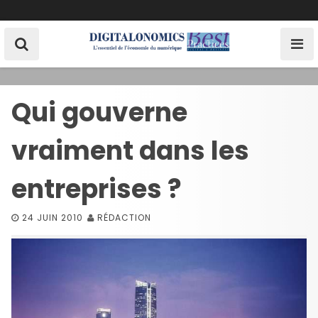
S
k
i
p
t
o
Qui gouverne
c
o
vraiment dans les
n
t
e
entreprises ?
n
t
24 JUIN 2010
RÉDACTION