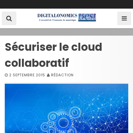
S
k
i
p
t
o
Sécuriser le cloud
c
o
collaboratif
n
t
e
2 SEPTEMBRE 2015
RÉDACTION
n
t