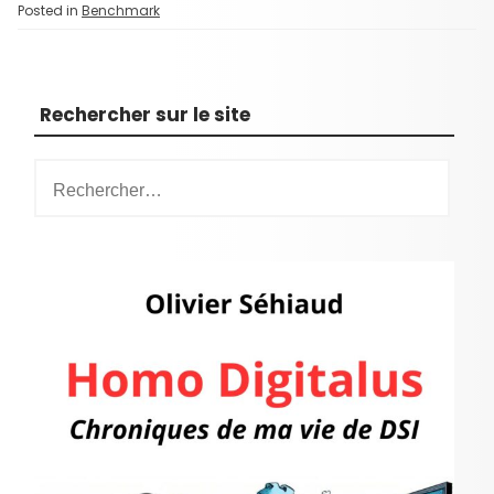
Posted in
Benchmark
Rechercher sur le site
R
e
c
h
e
r
c
h
e
r
: