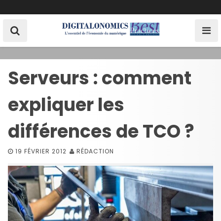
S
k
i
p
t
o
Serveurs : comment
c
o
expliquer les
n
t
e
différences de TCO ?
n
t
19 FÉVRIER 2012
RÉDACTION