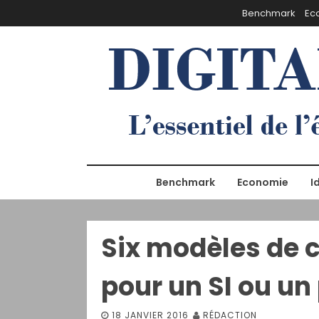
S
Benchmark
Ec
k
i
p
t
o
c
o
n
t
e
Benchmark
Economie
I
n
t
Six modèles de c
pour un SI ou un 
18 JANVIER 2016
RÉDACTION