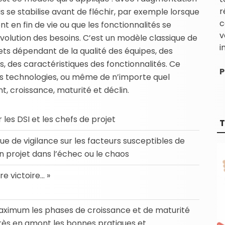
r
uis se stabilise avant de fléchir, par exemple lorsque
c
t en fin de vie ou que les fonctionnalités se
v
volution des besoins. C’est un modèle classique de
i
ets dépendant de la qualité des équipes, des
, des caractéristiques des fonctionnalités. Ce
P
es technologies, ou même de n’importe quel
, croissance, maturité et déclin.
r les DSI et les chefs de projet
T
e de vigilance sur les facteurs susceptibles de
un projet dans l’échec ou le chaos
e victoire… »
aximum les phases de croissance et de maturité
rès en amont les bonnes pratiques et