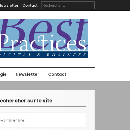
R
Newsletter
Contact
e
c
h
e
r
c
h
e
r
:
gie
Newsletter
Contact
echercher sur le site