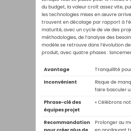
du budget, la valeur croît assez vite, p
les technologies mises en œuvre arriven
trouvent en décalage par rapport à l’é
maturité, avec un cycle de vie des proj
méthodologies, de l’analyse des besoins
modèle se retrouve dans l’évolution d
produit, avec quatre phases : lancement
Avantage
Tranquillité pou
Inconvénient
Risque de manqu
faire basculer 
Phrase-clé des
« Célébrons notr
équipes projet
Recommandation
Prolonger au m
pour créer plus de
en appliquant t