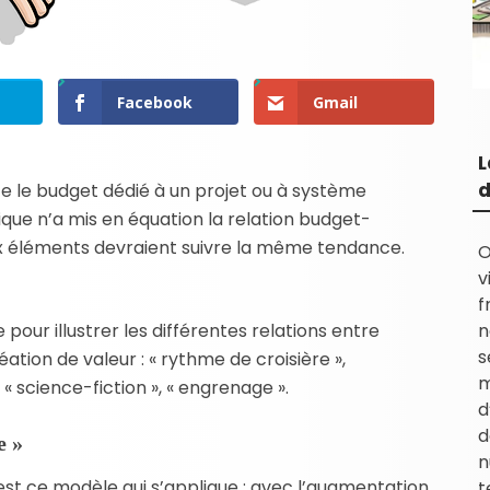
Facebook
Gmail
L
d
e le budget dédié à un projet ou à système
ique n’a mis en équation la relation budget-
eux éléments devraient suivre la même tendance.
O
v
f
e pour illustrer les différentes relations entre
n
s
éation de valeur : « rythme de croisière »,
m
 « science-fiction », « engrenage ».
d
d
e »
n
est ce modèle qui s’applique : avec l’augmentation
t