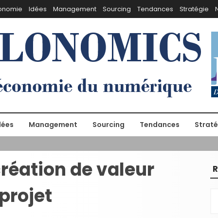
onomie
Idées
Management
Sourcing
Tendances
Stratégie
dées
Management
Sourcing
Tendances
Straté
réation de valeur
R
projet
R
e
c