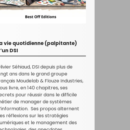
a vie quotidienne (palpitante)
’un DSI
livier Séhiaud, DSI depuis plus de
ingt ans dans le grand groupe
rançais Moudelab & Flouze Industries,
ous livre, en 140 chapitres, ses
ecrets pour réussir dans le difficile
étier de manager de systèmes
’information. Ses propos alternent
es réflexions sur les stratégies
umériques et le management des
echnologies, des anecdotes