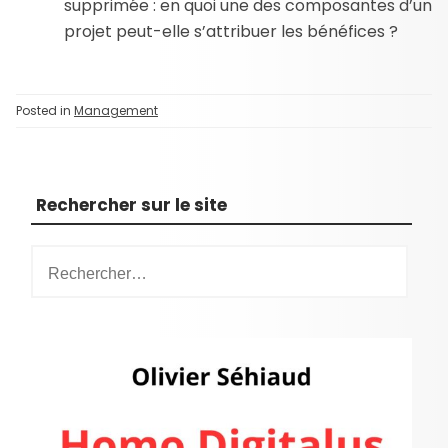
supprimée : en quoi une des composantes d’un
projet peut-elle s’attribuer les bénéfices ?
Posted in
Management
Rechercher sur le site
R
e
c
h
e
r
c
h