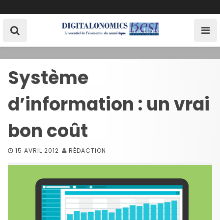
S
k
i
p
t
o
Système
c
o
d’information : un vrai
n
t
e
bon coût
n
t
15 AVRIL 2012
RÉDACTION