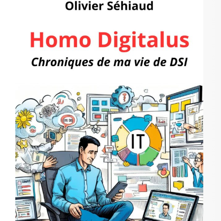
r
c
h
e
r
: