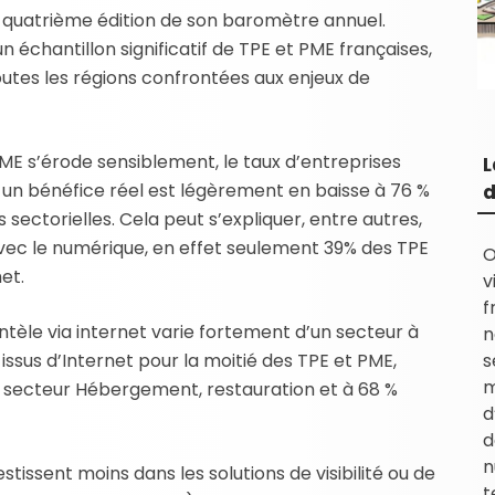
a quatrième édition de son baromètre annuel.
échantillon significatif de TPE et PME françaises,
toutes les régions confrontées aux enjeux de
ME s’érode sensiblement, le taux d’entreprises
L
un bénéfice réel est légèrement en baisse à 76 %
d
s sectorielles. Cela peut s’expliquer, entre autres,
 avec le numérique, en effet seulement 39% des TPE
O
et.
v
f
ientèle via internet varie fortement d’un secteur à
n
t issus d’Internet pour la moitié des TPE et PME,
s
m
e secteur Hébergement, restauration et à 68 %
d
d
n
stissent moins dans les solutions de visibilité ou de
t