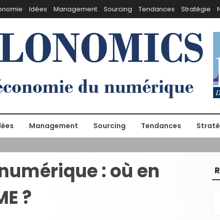
onomie
Idées
Management
Sourcing
Tendances
Stratégie
dées
Management
Sourcing
Tendances
Straté
numérique : où en
R
ME ?
R
e
c