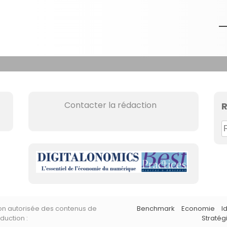
Contacter la rédaction
R
R
e
c
h
e
r
c
non autorisée des contenus de
Benchmark
Economie
I
h
duction :
Stratég
e