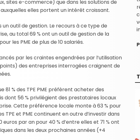
aux, sites e-commerce) que dans les solutions de
r
auxquelles elles portent un intérêt croissant.
c
v
s un outil de gestion. Le recours à ce type de
i
rise, au total 69 % ont un outil de gestion de la
pour les PME de plus de 10 salariés.
P
ncés par les craintes engendrées par l’utilisation
 points) des entreprises interrogées craignent de
nées.
T
que 81 % des TPE PME préfèrent acheter des
s dont 56 % privilégient des prestataires locaux
rise. Cette préférence locale monte à 63 % pour
. Les TPE et PME continuent en outre d’investir dans
 euros par an pour 40 % d’entre elles et 71 % ont
riques dans les deux prochaines années (+4