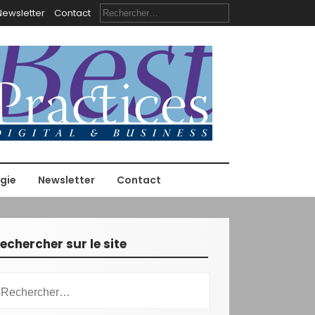
R
Newsletter
Contact
e
c
h
e
r
c
h
e
r
:
gie
Newsletter
Contact
echercher sur le site