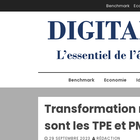
S
Benchmark
Ec
k
i
p
t
o
c
o
n
t
e
Benchmark
Economie
I
n
t
Transformation 
sont les TPE et P
29 SEPTEMBRE 2023
RÉDACTION