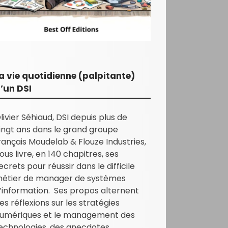
a vie quotidienne (palpitante)
’un DSI
livier Séhiaud, DSI depuis plus de
ingt ans dans le grand groupe
rançais Moudelab & Flouze Industries,
ous livre, en 140 chapitres, ses
ecrets pour réussir dans le difficile
étier de manager de systèmes
’information. Ses propos alternent
es réflexions sur les stratégies
umériques et le management des
echnologies, des anecdotes