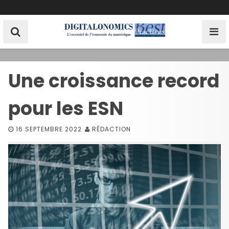
S
k
i
p
t
o
Une croissance record
c
o
pour les ESN
n
t
e
16 SEPTEMBRE 2022
RÉDACTION
n
t