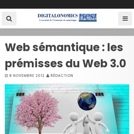
S
k
i
p
t
o
Web sémantique : les
c
o
prémisses du Web 3.0
n
t
e
8 NOVEMBRE 2012
RÉDACTION
n
t