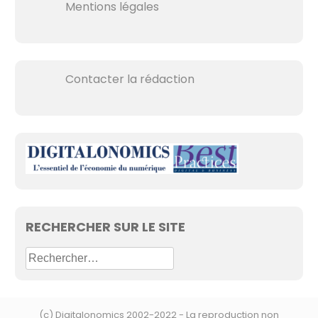
Mentions légales
Contacter la rédaction
RECHERCHER SUR LE SITE
R
e
c
h
(c) Digitalonomics 2002-2022 - La reproduction non