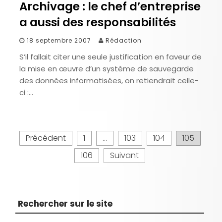
Archivage : le chef d’entreprise
a aussi des responsabilités
18 septembre 2007
Rédaction
S’il fallait citer une seule justification en faveur de
la mise en œuvre d’un système de sauvegarde
des données informatisées, on retiendrait celle-
ci :…
P
Précédent
1
…
103
104
105
a
106
Suivant
g
i
n
a
Rechercher sur le site
t
i