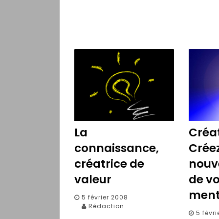
La
Créat
connaissance,
Crée
créatrice de
nouve
valeur
de vo
ment
5 février 2008
Rédaction
5 févr