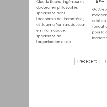
Claude Roche, ingénieur et
Réda
docteur en philosophie,
Gottlie
spécialiste dans
médecin 
l’économie de l’immatériel,
créé en 
et Joanna Pomian, docteur
fondatio
en informatique,
pour la 
spécialiste de
leadersh
l’organisation et de…
P
Précédent
1
a
g
i
n
a
t
i
o