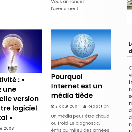
Vous annoncez
l’avènement…
L
d
O
v
Pourquoi
ivité : «
f
Internet est un
z une
n
média tiède
s
lle version
m
tre logiciel
2 août 2001
Rédaction
d
Un média peut être chaud
al »
d
ou froid. Le diagnostic,
n
ier 2008
émis au milieu des années
t