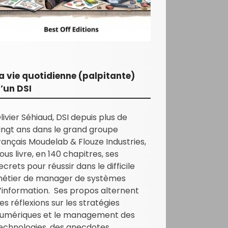
a vie quotidienne (palpitante)
’un DSI
livier Séhiaud, DSI depuis plus de
ingt ans dans le grand groupe
rançais Moudelab & Flouze Industries,
ous livre, en 140 chapitres, ses
ecrets pour réussir dans le difficile
étier de manager de systèmes
’information. Ses propos alternent
es réflexions sur les stratégies
umériques et le management des
echnologies, des anecdotes