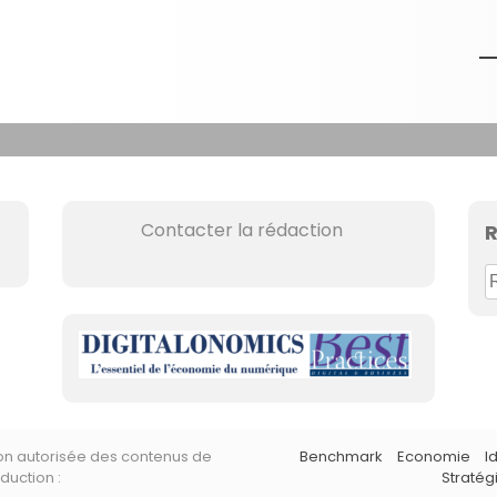
Contacter la rédaction
R
R
e
c
h
e
r
c
non autorisée des contenus de
Benchmark
Economie
I
h
duction :
Stratég
e