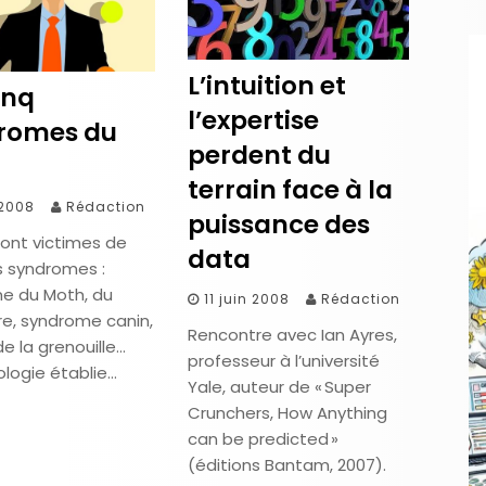
h
e
r
L’intuition et
inq
c
l’expertise
romes du
h
perdent du
e
r
terrain face à la
 2008
Rédaction
puissance des
:
sont victimes de
data
s syndromes :
e du Moth, du
11 juin 2008
Rédaction
re, syndrome canin,
Rencontre avec Ian Ayres,
 de la grenouille…
professeur à l’université
ologie établie…
Yale, auteur de « Super
Crunchers, How Anything
can be predicted »
(éditions Bantam, 2007).