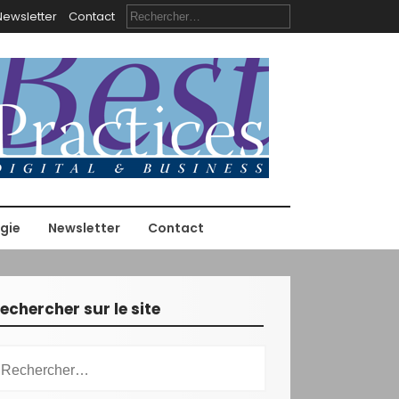
R
Newsletter
Contact
e
c
h
e
r
c
h
e
r
:
gie
Newsletter
Contact
echercher sur le site