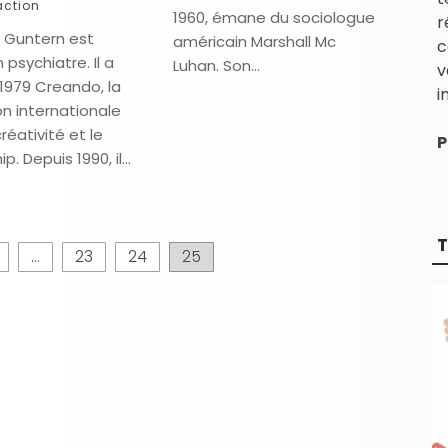
ction
1960, émane du sociologue
r
b Guntern est
américain Marshall Mc
c
psychiatre. Il a
Luhan. Son…
v
1979 Creando, la
i
n internationale
créativité et le
P
ip. Depuis 1990, il…
T
…
23
24
25