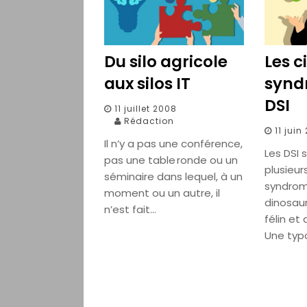
Du silo agricole
Les c
aux silos IT
synd
DSI
11 juillet 2008
Rédaction
11 juin
Il n’y a pas une conférence,
Les DSI 
pas une table ronde ou un
plusieur
séminaire dans lequel, à un
syndrom
moment ou un autre, il
dinosau
n’est fait…
félin et
Une typ